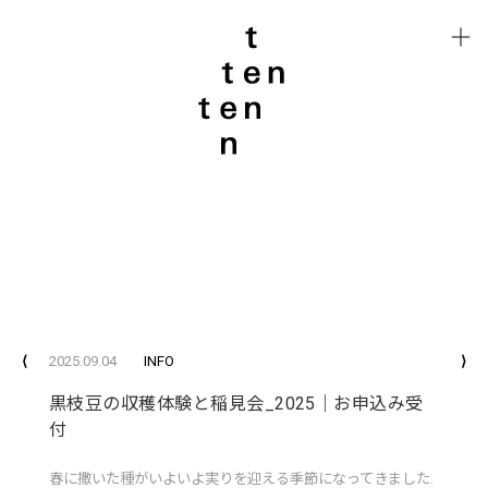
⟨
2025.09.04
INFO
⟩
黒枝豆の収穫体験と稲見会_2025｜お申込み受
付
春に撒いた種がいよいよ実りを迎える季節になってきました.