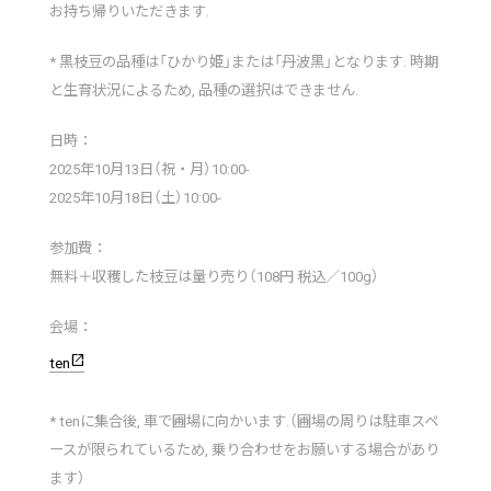
お持ち帰りいただきます.
* 黒枝豆の品種は「ひかり姫」または「丹波黒」となります. 時期
と生育状況によるため, 品種の選択はできません.
日時：
2025年10月13日（祝・月）10:00-
2025年10月18日（土）10:00-
参加費：
無料＋収穫した枝豆は量り売り（108円 税込／100g）
会場：
open_in_new
ten
* tenに集合後, 車で圃場に向かいます.（圃場の周りは駐車スペ
ースが限られているため, 乗り合わせをお願いする場合があり
ます）