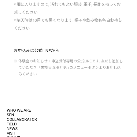
* 畑に入りますので, 汚れてもよい服装, 軍手, 長靴を持ってお
越しください.
* 晴天時は10月でも暑くなります. 帽子や飲み物も各自お持ち
ください.
お申込みは公式LINEから
※ 体験会のお知らせ・申込受付専用の公式LINEです. 友だち追加し
ていただき, 「黒枝豆収穫 申込」のメニューボタンよりお申し込
みください.
WHO WE ARE
SEN
COLLABORATOR
FIELD
NEWS
VISIT