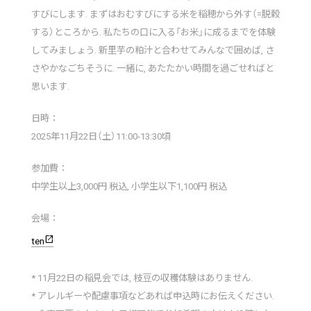
すびにします. まずはおむすびにする米を稲穂から外す（=脱穀
する）ところから. 私たちの口に入る「お米」に成るまでを体験
してみましょう. 新里芋の粕汁と合わせてみんなで囲めば, さ
さやかなごちそうに. 一緒に, あたたかい時間を過ごせればと
思います.
日時：
2025年11月22日（土）11:00-13:30頃
参加費：
中学生以上3,000円 税込, 小学生以下1,100円 税込
会場：
open_in_new
ten
* 11月22日の稲見会では, 枝豆の収穫体験はありません.
* アレルギーや配慮事項などあれば申込時にお伝えください.