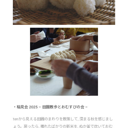
・稲見会 2025 – 田園散歩とおむすびの会 –
tenから見える田圃のまわりを散策して, 深まる秋を感じまし
ょう。戻ったら, 穫れたばかりの新米を, ぬか釜で炊いておむ