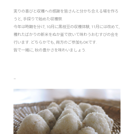
実りの喜びと収穫への感謝を皆さんと分かち合える場を作ろ
うと, 手探りで始めた収穫祭.
今年は時期を分け, 10月に黒枝豆の収穫体験, 11月には改めて,
穫れたばかりの新米をぬか釜で炊いて味わうおむすびの会を
行います. どちらかでも, 両方のご参加もOKです.
皆で一緒に, 秋の豊かさを味わいましょう.
–